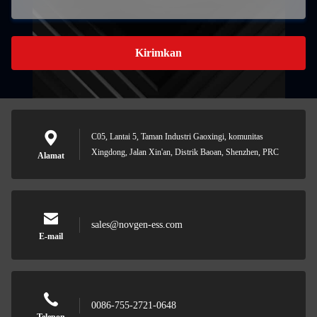
Kirimkan
C05, Lantai 5, Taman Industri Gaoxingi, komunitas
Xingdong, Jalan Xin'an, Distrik Baoan, Shenzhen, PRC
Alamat
sales@novgen-ess.com
E-mail
0086-755-2721-0648