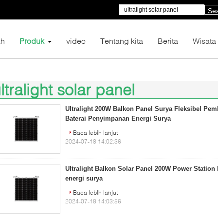
Se
h
Produk
video
Tentang kita
Berita
Wisata
ltralight solar panel
)
Ultralight 200W Balkon Panel Surya Fleksibel Pemb
Baterai Penyimpanan Energi Surya
Baca lebih lanjut
2024-07-18 14:02:36
Ultralight Balkon Solar Panel 200W Power Station
energi surya
Baca lebih lanjut
2024-07-18 14:03:56