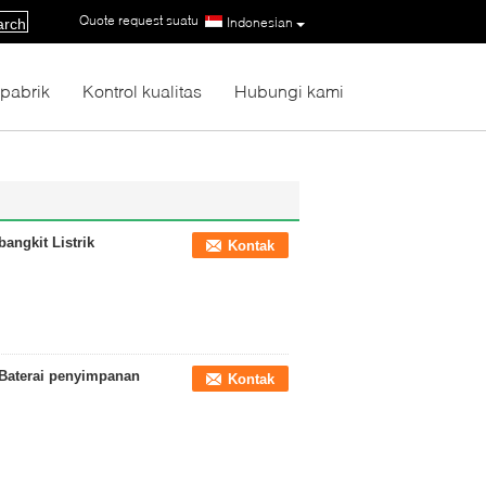
Quote request suatu
|
Indonesian
arch
 pabrik
Kontrol kualitas
Hubungi kami
angkit Listrik
Kontak
 Baterai penyimpanan
Kontak