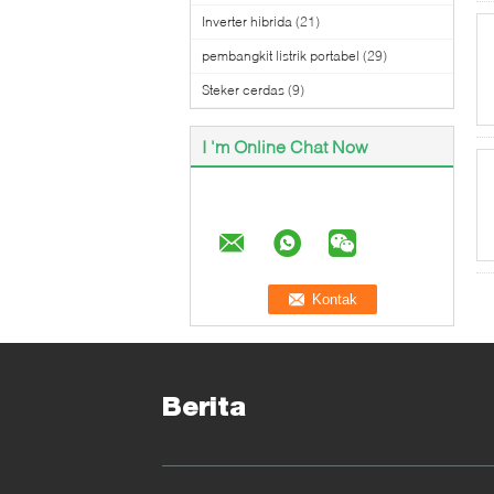
Inverter hibrida
(21)
pembangkit listrik portabel
(29)
Steker cerdas
(9)
I 'm Online Chat Now
Berita