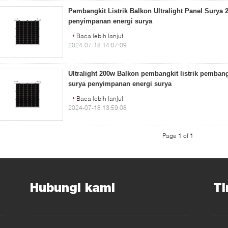
Pembangkit Listrik Balkon Ultralight Panel Surya
penyimpanan energi surya
Baca lebih lanjut
2024-07-18 14:07:09
Ultralight 200w Balkon pembangkit listrik pembangk
surya penyimpanan energi surya
Baca lebih lanjut
2024-07-18 13:59:08
Page 1 of 1
Hubungi kami
Ti