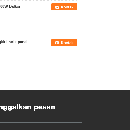
 200W Balkon
Kontak
it listrik panel
Kontak
nggalkan pesan