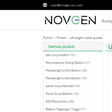
sales@novgen-ess.com
Ruma
ultralight solar panel
Rumah
Produk
u
Semua produk
(4
tata surya balkon
(10)
Penyimpanan Energi Balkon
(27)
Pembangkit Listrik Balkon
(23)
Pembangkit Listrik Balkon
(12)
panel surya fleksibel
(10)
Panel Surya Balkon
(14)
ESS Perumahan
(29)
Baterai Tegangan Tinggi
(17)