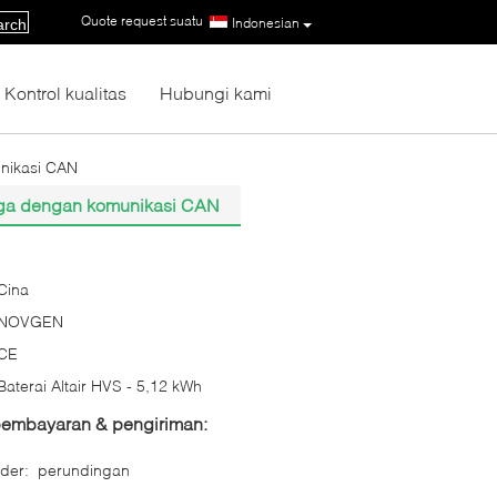
Quote request suatu
|
Indonesian
arch
Kontrol kualitas
Hubungi kami
nikasi CAN
gga dengan komunikasi CAN
Cina
NOVGEN
CE
Baterai Altair HVS - 5,12 kWh
 pembayaran & pengiriman:
der:
perundingan