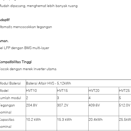
Mudah dipasang, menghemat lebih banyak ruang
daptif
Otomatis mencocokkan tegangan
Aman.
el LFP dengan BMS multi-layer
ompatibilitas Tinggi
Cocok dengan merek inverter utama
Modul Baterai
Baterai Altair HVS - 5,12kWh
Model
HVT10
HVT15
HVT20
HVT25
Jumlah modul
2
3
4
5
Tegangan
204.8V
307.2V
409.6V
512.0V
nominal
Kapasitas
10.2 kWh
15.3 kWh
20.4kWh
25.5k
nominal