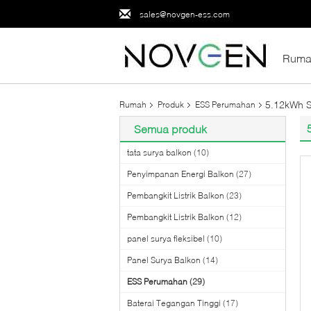
sales@novgen-ess.com
Ruma
5.12kWh S
Rumah
Produk
ESS Perumahan
Semua produk
tata surya balkon
(10)
Penyimpanan Energi Balkon
(27)
Pembangkit Listrik Balkon
(23)
Pembangkit Listrik Balkon
(12)
panel surya fleksibel
(10)
Panel Surya Balkon
(14)
ESS Perumahan
(29)
Baterai Tegangan Tinggi
(17)