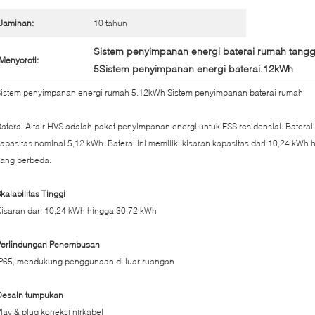
Jaminan:
10 tahun
Sistem penyimpanan energi baterai rumah tang
Menyoroti:
5Sistem penyimpanan energi baterai.12kWh
Sistem penyimpanan energi rumah 5.12kWh Sistem penyimpanan baterai rumah
aterai Altair HVS adalah paket penyimpanan energi untuk ESS residensial. Baterai i
apasitas nominal 5,12 kWh. Baterai ini memiliki kisaran kapasitas dari 10,24 kW
yang berbeda.
kalabilitas Tinggi
isaran dari 10,24 kWh hingga 30,72 kWh
Perlindungan Penembusan
IP65, mendukung penggunaan di luar ruangan
Desain tumpukan
lay & plug koneksi nirkabel