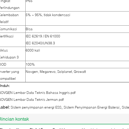
Tingkat
IP65
Perlindungan
Kelembaban
5% ~ 95%, tidak kondensasi
elatif
Komunikasi
Bisa
ertifikasi
IEC 62619 / EN 61000
IEC 62040/UN38.3
Siklus
6000 kali
Kehidupan 3
DOD
100%
Inverter yang
Novgen, Megarevo, Solplanet, Growatt
kompatibel
Unduh:
NOVGEN Lembar Data Teknis Bahasa Inggris.pdf
NOVGEN Lembar Data Teknis Jerman.pdf
,
,
Label:
Sistem penyimpanan energi ESS
Sistem Penyimpanan Energi Baterai
Sist
Rincian kontak