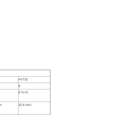
HVT30
6
614.4V
Wh
30.6 kWh