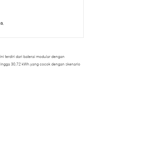
ga
,
ni terdiri dari baterai modular dengan
h hingga 30,72 kWh.yang cocok dengan skenario