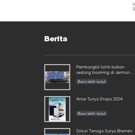
y
S
B
Berita
Pembangkit listrik balkon
sedang booming di Jerman
152.000 pendaftaran di paruh
Baca lebih lanjut
pertama tahun
Antar Surya Eropa 2024
Baca lebih lanjut
Solusi Tenaga Surya Bremen