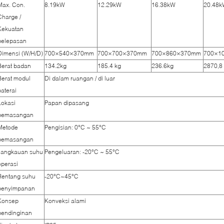
Max. Con.
8.19kW
12.29kW
16.38kW
20.48
Charge /
Kekuatan
pelepasan
Dimensi (W/H/D)
700×540×370mm
700×700×370mm
700×860×370mm
700×1
Berat badan
134.2kg
185.4 kg
236.6kg
2870,8
Berat modul
Di dalam ruangan / di luar
baterai
Lokasi
Papan dipasang
pemasangan
Metode
Pengisian: 0°C ~ 55°C
pemasangan
Jangkauan suhu
Pengeluaran: -20°C ~ 55°C
operasi
Rentang suhu
-20°C~45°C
penyimpanan
Konsep
Konveksi alami
pendinginan