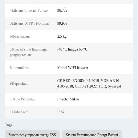
4Efisiensi Inverter Puncak:
96,7%
5Efisiensi MPPT Nominal:
99,9%
6Berat badan:
2,5 kg
7Kisaran suhu lingkungan
-40 °C hingga 65 °C
pengoperasian:
8komunikasi:
Modul WIFI bawaan
CE-RED, EN 50549-1:2019, VDE-AR-N
9Kepatuhan:
4105:2018, CEI 0-21:2022, TOR, Synergid
10Tipe Pembalik:
Inverter Mikro
11Tahan air:
IP67
Tags:
Sistem penyimpanan energi ESS
Sistem Penyimpanan Energi Baterai