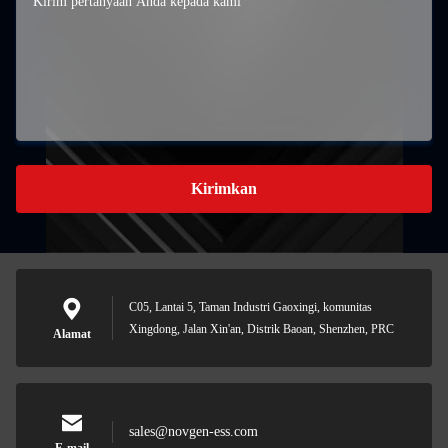
Kirimkan
C05, Lantai 5, Taman Industri Gaoxingi, komunitas
Xingdong, Jalan Xin'an, Distrik Baoan, Shenzhen, PRC
Alamat
sales@novgen-ess.com