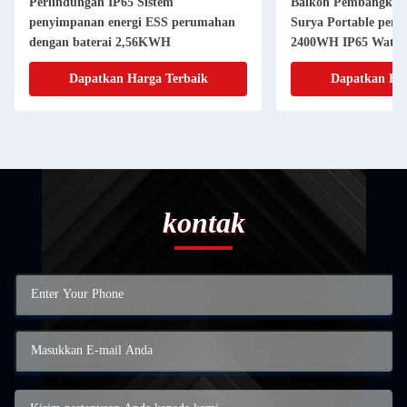
Perlindungan IP65 Sistem
Balkon Pembangkit L
penyimpanan energi ESS perumahan
Surya Portable peny
dengan baterai 2,56KWH
2400WH IP65 Water
Dapatkan Harga Terbaik
Dapatkan Har
kontak