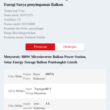
Energi Surya penyimpanan Balkon
Tempat asal: Cina
Nama merek: NOVGEN
Sertifikasi: CE
Nomor model: NOVM800
Kuantitas min Order: perundingan
Harga: Bisa dinegosiasikan
Kemasan rincian: Kemasan Standar
Perincian
Deskripsi
Menyoroti:
800W Microinverter Balkon Power Station
,
Solar Energy Storage Balkon Pembangkit Listrik
Output
Daya
800VA
1
Max.
Maks.
:
Power
Keluaran
Input
Tegangan
60 V
2
MAX.
MAKS.
:
Voltage
Masukan
output
arus
4 A
3
Max.
Maks.
:
current
keluaran